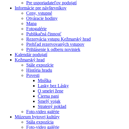
Pre usporiadateľov podujatí
Informácie pre návštevníkov
Ceny, vstupné
Otváracie hodiny
Mapa
Fotogalérie
Publikačná činnosť
Rezervácia vstupu Kežmarský hrad
Prehľad rezervovaných vstupov
Prihlásenie k odberu noviniek
Kalendár podujatí
Kežmarský hrad
Stále expozície
História hradu
Povesti
Mníška
Lasky bez Lásky
O smelej žene
Čierna pani
Smelý vojak
Stratený poklad
Foto-video galérie
Múzeum bytovej kultúry
Stála expozícia
Foto-video galérie