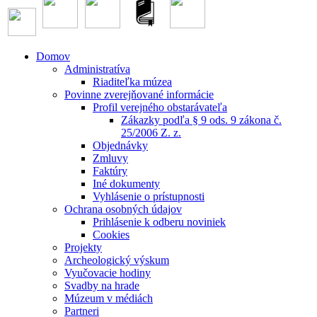
Domov
Administratíva
Riaditeľka múzea
Povinne zverejňované informácie
Profil verejného obstarávateľa
Zákazky podľa § 9 ods. 9 zákona č.
25/2006 Z. z.
Objednávky
Zmluvy
Faktúry
Iné dokumenty
Vyhlásenie o prístupnosti
Ochrana osobných údajov
Prihlásenie k odberu noviniek
Cookies
Projekty
Archeologický výskum
Vyučovacie hodiny
Svadby na hrade
Múzeum v médiách
Partneri