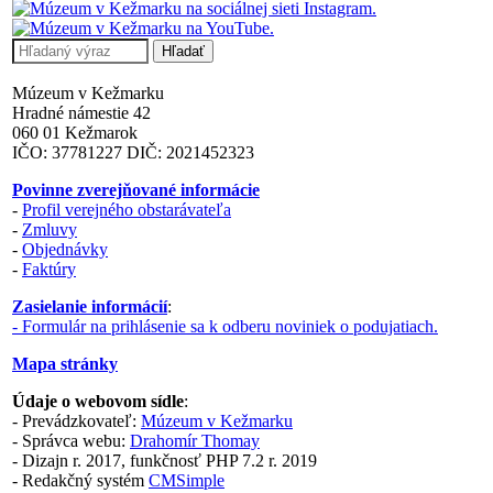
Múzeum v Kežmarku
Hradné námestie 42
060 01 Kežmarok
IČO: 37781227 DIČ: 2021452323
Povinne zverejňované informácie
-
Profil verejného obstarávateľa
-
Zmluvy
-
Objednávky
-
Faktúry
Zasielanie informácií
:
- Formulár na prihlásenie sa k odberu noviniek o podujatiach.
Mapa stránky
Údaje o webovom sídle
:
- Prevádzkovateľ:
Múzeum v Kežmarku
- Správca webu:
Drahomír Thomay
- Dizajn r. 2017, funkčnosť PHP 7.2 r. 2019
- Redakčný systém
CMSimple