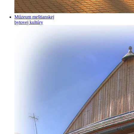
Múzeum meštianskej
bytovej kultúry