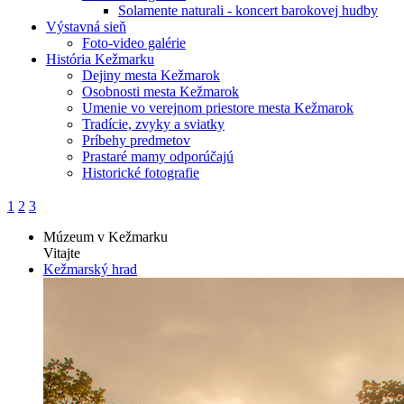
Solamente naturali - koncert barokovej hudby
Výstavná sieň
Foto-video galérie
História Kežmarku
Dejiny mesta Kežmarok
Osobnosti mesta Kežmarok
Umenie vo verejnom priestore mesta Kežmarok
Tradície, zvyky a sviatky
Príbehy predmetov
Prastaré mamy odporúčajú
Historické fotografie
1
2
3
Múzeum v Kežmarku
Vitajte
Kežmarský hrad