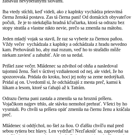
zabávali nevyberanými slovami.
Iba vtedy stíchli, keď videli, ako z kaplnky vychádza priesvitná
čierna ženská postava. Zas tá čierna pani! Od domácich obyvateľov
počuli, že je to niekdajšia hradná kľučiarka, ktorá sa odrazu bez
stopy stratila a vlastne nikto nevie, prečo sa zmenila na mátohu.
Jeden mladý vojak sa stavil, že raz sa vyberie za čiernou paňou.
Vždy večer vychádzala z kaplnky a odchádzala z hradu nevedno
kam. Prehovárali ho, aby mal rozum, veď ho to strašidlo môže
niekam zaviesť a zahubiť. Ale on sa nedal.
Prišiel zase večer. Mládenec sa zdvihol od ohňa a nasledoval
tajomnú ženu. Šiel v úctivej vzdialenosti od nej, ale videl, že ho
spozorovala. Pridala do kroku, hoci jej nohy sa zeme nedotýkali.
Pridal aj on. Uvedomil si, že odchádzajú z mesta preč, kamsi k
lúkam a lesom, ktoré sa ťahajú až k Tatrám.
Odrazu čierna pani zastala a zmenila sa na hroznú príšeru.
Vojačikom najprv trhlo, ale stávku nemohol prehrať. Všetci by ho
vysmiali. Po chvíli sa príšera opäť zmenila na čiernu ženu a kráčala
preč.
Mládenec si oddýchol, no šiel za ňou. O ďalšiu chvíľu mal pred
sebou rytiera bez hlavy. Len vydržať! Nezľaknúť sa, zapovedal sa