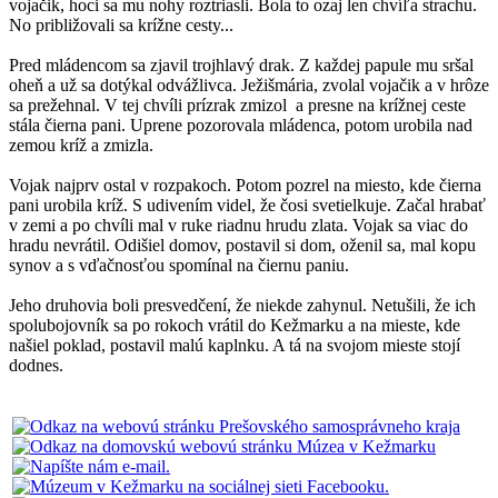
vojačik, hoci sa mu nohy roztriasli. Bola to ozaj len chvíľa strachu.
No približovali sa krížne cesty...
Pred mládencom sa zjavil trojhlavý drak. Z každej papule mu sršal
oheň a už sa dotýkal odvážlivca. Ježišmária, zvolal vojačik a v hrôze
sa prežehnal. V tej chvíli prízrak zmizol a presne na krížnej ceste
stála čierna pani. Uprene pozorovala mládenca, potom urobila nad
zemou kríž a zmizla.
Vojak najprv ostal v rozpakoch. Potom pozrel na miesto, kde čierna
pani urobila kríž. S udivením videl, že čosi svetielkuje. Začal hrabať
v zemi a po chvíli mal v ruke riadnu hrudu zlata. Vojak sa viac do
hradu nevrátil. Odišiel domov, postavil si dom, oženil sa, mal kopu
synov a s vďačnosťou spomínal na čiernu paniu.
Jeho druhovia boli presvedčení, že niekde zahynul. Netušili, že ich
spolubojovník sa po rokoch vrátil do Kežmarku a na mieste, kde
našiel poklad, postavil malú kaplnku. A tá na svojom mieste stojí
dodnes.