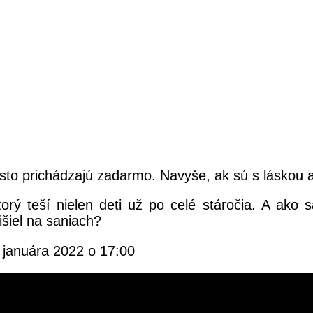
často prichádzajú zadarmo. Navyše, ak sú s láskou 
torý teší nielen deti už po celé stáročia. A ak
išiel na saniach?
 januára 2022 o 17:00
ežmarský hr