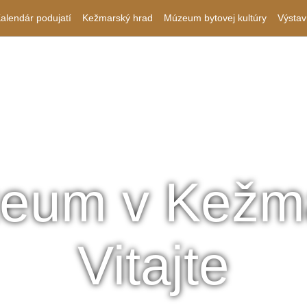
alendár podujatí
Kežmarský hrad
Múzeum bytovej kultúry
Výstav
eum v Kežm
Vitajte