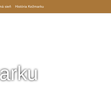
ná sieň
História Kežmarku
arku