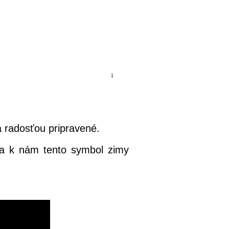
1
2
3
a radosťou pripravené.
o sa k nám tento symbol zimy
ad