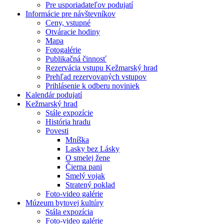
Pre usporiadateľov podujatí
Informácie pre návštevníkov
Ceny, vstupné
Otváracie hodiny
Mapa
Fotogalérie
Publikačná činnosť
Rezervácia vstupu Kežmarský hrad
Prehľad rezervovaných vstupov
Prihlásenie k odberu noviniek
Kalendár podujatí
Kežmarský hrad
Stále expozície
História hradu
Povesti
Mníška
Lasky bez Lásky
O smelej žene
Čierna pani
Smelý vojak
Stratený poklad
Foto-video galérie
Múzeum bytovej kultúry
Stála expozícia
Foto-video galérie