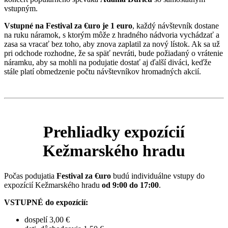
vstupným.
Vstupné na Festival za €uro je 1 euro
, každý návštevník dostane
na ruku náramok, s ktorým môže z hradného nádvoria vychádzať a
zasa sa vracať bez toho, aby znova zaplatil za nový lístok. Ak sa už
pri odchode rozhodne, že sa späť nevráti, bude požiadaný o vrátenie
náramku, aby sa mohli na podujatie dostať aj ďalší diváci, keďže
stále platí obmedzenie počtu návštevníkov hromadných akcií.
Prehliadky expozícií
Kežmarského hradu
Počas podujatia
Festival za €uro
budú individuálne vstupy do
expozícií Kežmarského hradu
od 9:00 do 17:00
.
VSTUPNÉ do expozícií:
dospelí 3,00 €