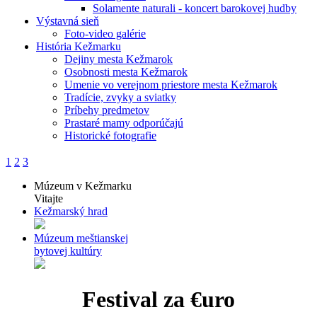
Solamente naturali - koncert barokovej hudby
Výstavná sieň
Foto-video galérie
História Kežmarku
Dejiny mesta Kežmarok
Osobnosti mesta Kežmarok
Umenie vo verejnom priestore mesta Kežmarok
Tradície, zvyky a sviatky
Príbehy predmetov
Prastaré mamy odporúčajú
Historické fotografie
1
2
3
Múzeum v Kežmarku
Vitajte
Kežmarský hrad
Múzeum meštianskej
bytovej kultúry
Festival za €uro