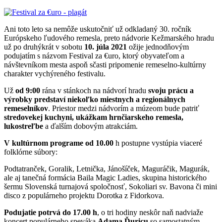
Ani toto leto sa nemôže uskutočniť už odkladaný 30. ročník
Európskeho ľudového remesla, preto nádvorie Kežmarského hradu
už po druhýkrát v sobotu
10. júla 2021
ožije jednodňovým
podujatím s názvom Festival za €uro, ktorý obyvateľom a
návštevníkom mesta aspoň sčasti pripomenie remeselno-kultúrny
charakter vychýreného festivalu.
Už
od 9:00
rána v stánkoch na nádvorí hradu
svoju prácu a
výrobky predstaví niekoľko miestnych a regionálnych
remeselníkov
. Priestor medzi nádvorím a múzeom bude patriť
stredovekej kuchyni, ukážkam hrnčiarskeho remesla,
lukostreľbe
a ďalším dobovým atrakciám.
V kultúrnom programe od 10.00
h postupne vystúpia viaceré
folklórne súbory:
Podtatranček, Goralik, Letnička, Jánošíček, Maguráčik, Magurák,
ale aj tanečná formácia Baila Magic Ladies, skupina historického
šermu Slovenská turnajová spoločnosť, Sokoliari sv. Bavona či mini
disco z populárneho projektu Dorotka z Fidorkova.
Podujatie potrvá do 17.00 h
, o tri hodiny neskôr naň nadviaže
koncert populárneho speváka
Adama Ďuricu
so samostatným