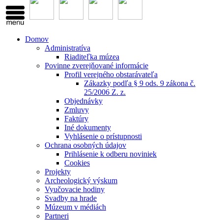
Domov
Administratíva
Riaditeľka múzea
Povinne zverejňované informácie
Profil verejného obstarávateľa
Zákazky podľa § 9 ods. 9 zákona č.
25/2006 Z. z.
Objednávky
Zmluvy
Faktúry
Iné dokumenty
Vyhlásenie o prístupnosti
Ochrana osobných údajov
Prihlásenie k odberu noviniek
Cookies
Projekty
Archeologický výskum
Vyučovacie hodiny
Svadby na hrade
Múzeum v médiách
Partneri