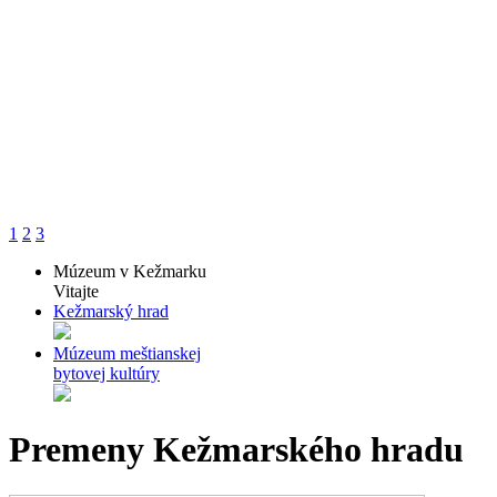
1
2
3
Múzeum v Kežmarku
Vitajte
Kežmarský hrad
Múzeum meštianskej
bytovej kultúry
Premeny Kežmarského hradu