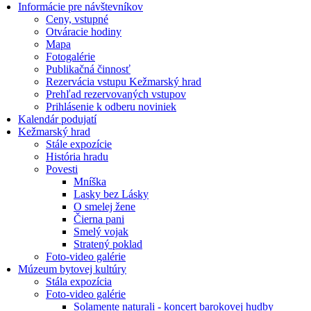
Informácie pre návštevníkov
Ceny, vstupné
Otváracie hodiny
Mapa
Fotogalérie
Publikačná činnosť
Rezervácia vstupu Kežmarský hrad
Prehľad rezervovaných vstupov
Prihlásenie k odberu noviniek
Kalendár podujatí
Kežmarský hrad
Stále expozície
História hradu
Povesti
Mníška
Lasky bez Lásky
O smelej žene
Čierna pani
Smelý vojak
Stratený poklad
Foto-video galérie
Múzeum bytovej kultúry
Stála expozícia
Foto-video galérie
Solamente naturali - koncert barokovej hudby