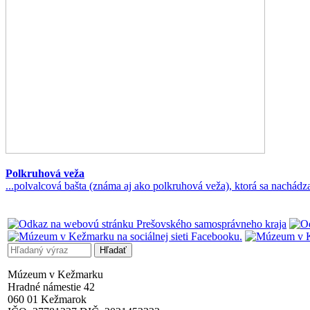
Polkruhová veža
...polvalcová bašta (známa aj ako polkruhová veža), ktorá sa nachád
Múzeum v Kežmarku
Hradné námestie 42
060 01 Kežmarok