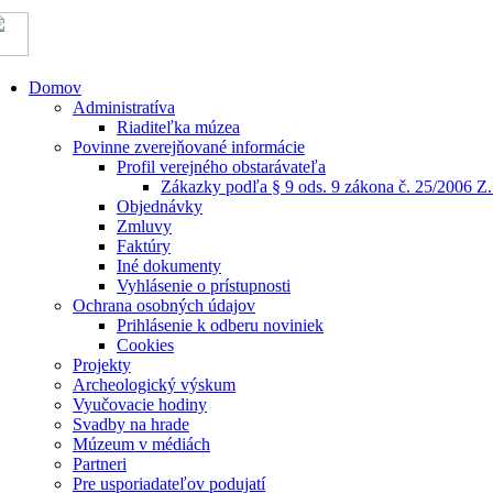
Domov
Administratíva
Riaditeľka múzea
Povinne zverejňované informácie
Profil verejného obstarávateľa
Zákazky podľa § 9 ods. 9 zákona č. 25/2006 Z.
Objednávky
Zmluvy
Faktúry
Iné dokumenty
Vyhlásenie o prístupnosti
Ochrana osobných údajov
Prihlásenie k odberu noviniek
Cookies
Projekty
Archeologický výskum
Vyučovacie hodiny
Svadby na hrade
Múzeum v médiách
Partneri
Pre usporiadateľov podujatí