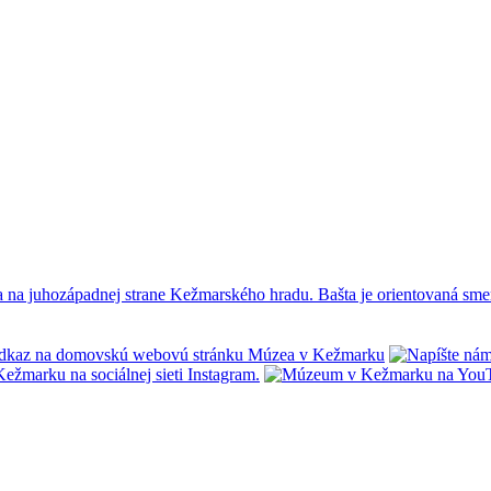
za na juhozápadnej strane Kežmarského hradu. Bašta je orientovaná sme