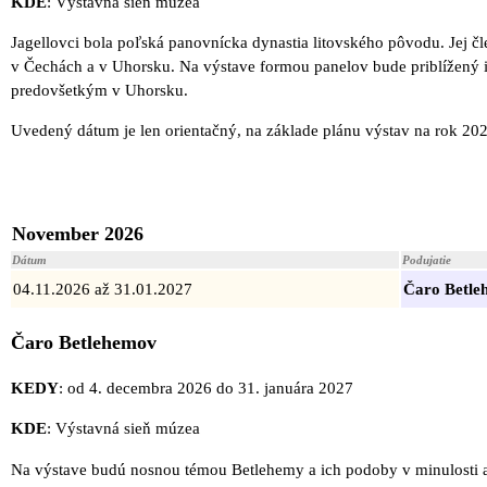
KDE
: Výstavná sieň múzea
Jagellovci bola poľská panovnícka dynastia litovského pôvodu. Jej čl
v Čechách a v Uhorsku. Na výstave formou panelov bude priblížený 
predovšetkým v Uhorsku.
Uvedený dátum je len orientačný, na základe plánu výstav na rok 202
November 2026
Dátum
Podujatie
04.11.2026 až 31.01.2027
Čaro Betle
Čaro Betlehemov
KEDY
: od 4. decembra 2026 do 31. januára 2027
KDE
: Výstavná sieň múzea
Na výstave budú nosnou témou Betlehemy a ich podoby v minulosti a