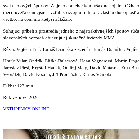
sveta bojových športov. Za jeho comebackom však nestojí len túžba op
niečo oveľa cennejšie – vzťah so svojou rodinou, vlastnú dôstojnosť a
všetko, na čom mu kedysi záležalo.
Strhujúci príbeh z prostredia jedného z najatraktívnejších športov sú
slovenských hercoch objavujú aj skutočné hviezdy MMA.
Réžia: Vojtěch Frič, Tomáš Dianiška • Scenár: Tomáš Dianiška, Vojtě
Hrajú: Milan Ondrík, Eliška Balzerová, Hana Vagnerová, Martin Finger
Jaroslav Plesl, Kryštof Hádek, Ondřej Malý, David Matásek, Ema Bus
Vyorálek, David Kozma, Jiří Procházka, Karlos Vémola
Dĺžka: 123 min.
Rok výroby: 2026
VSTUPENKY ONLINE