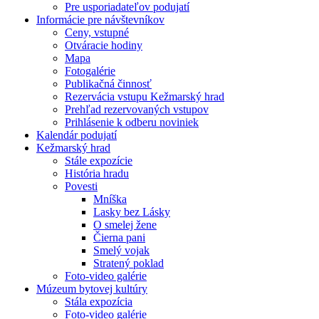
Pre usporiadateľov podujatí
Informácie pre návštevníkov
Ceny, vstupné
Otváracie hodiny
Mapa
Fotogalérie
Publikačná činnosť
Rezervácia vstupu Kežmarský hrad
Prehľad rezervovaných vstupov
Prihlásenie k odberu noviniek
Kalendár podujatí
Kežmarský hrad
Stále expozície
História hradu
Povesti
Mníška
Lasky bez Lásky
O smelej žene
Čierna pani
Smelý vojak
Stratený poklad
Foto-video galérie
Múzeum bytovej kultúry
Stála expozícia
Foto-video galérie