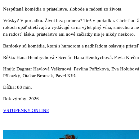
Nespútaná komédia o priateľstve, slobode a radosti zo života.
Vrásky? V poriadku. Život bez partnera? Tiež v poriadku. Chcieť od ž
rokoch opäť stretávajú a vydávajú sa na výlet plný vína, smiechu a 
na radosť, lásku, priateľstvo ani nové začiatky nie je nikdy neskoro.
Bardotky sú komédia, ktorá s humorom a nadhľadom oslavuje priateľs
Réžia: Hana Hendrychová • Scenár: Hana Hendrychová, Pavla Kreč
Hrajú: Dagmar Havlová Veškrnová, Pavlína Pořízková, Eva Holubov
Příkazký, Otakar Brousek, Pavel Kříž
Dĺžka: 88 min.
Rok výroby: 2026
VSTUPENKY ONLINE