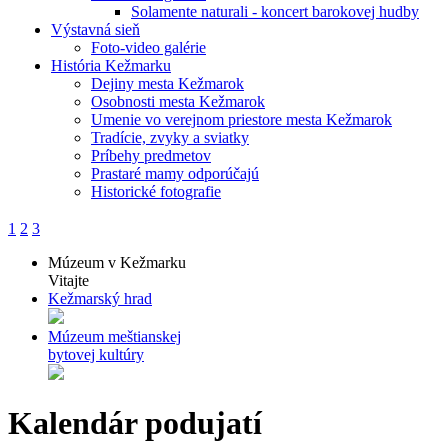
Solamente naturali - koncert barokovej hudby
Výstavná sieň
Foto-video galérie
História Kežmarku
Dejiny mesta Kežmarok
Osobnosti mesta Kežmarok
Umenie vo verejnom priestore mesta Kežmarok
Tradície, zvyky a sviatky
Príbehy predmetov
Prastaré mamy odporúčajú
Historické fotografie
1
2
3
Múzeum v Kežmarku
Vitajte
Kežmarský hrad
Múzeum meštianskej
bytovej kultúry
Kalendár podujatí