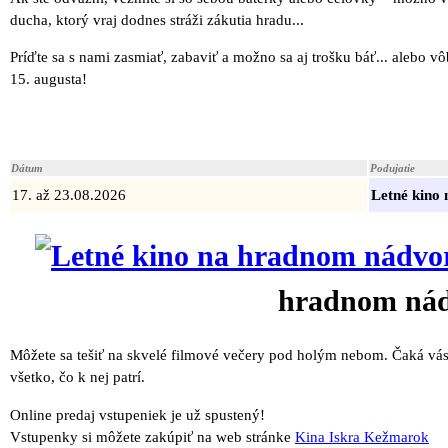
ducha, ktorý vraj dodnes stráži zákutia hradu...
Príďte sa s nami zasmiať, zabaviť a možno sa aj trošku báť... alebo
15. augusta!
Dátum
Podujatie
17. až 23.08.2026
Letné kino
hradnom nád
Môžete sa tešiť na skvelé filmové večery pod holým nebom. Čaká vás 
všetko, čo k nej patrí.
Online predaj vstupeniek je už spustený!
Vstupenky si môžete zakúpiť na web stránke
Kina Iskra Kežmarok