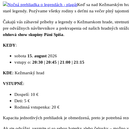
Keď sa nad Kežmarským hrado
staré legendy. Pozývame všetky rodiny s deťmi na večer plný tajomst
Čakajú vás zábavné príbehy a legendy o Kežmarskom hrade, stretnuti
pre odvážnych návštevníkov a prekvapenia od našich hradných strážcov
ohňová show skupiny Páni Spiša
.
KEDY
:
sobota
15. august
2026
vstupy o:
20:30 | 20:45 | 21:00 | 21:15
KDE
: Kežmarský hrad
VSTUPNÉ
:
Dospelí: 10 €
Deti: 5 €
Rodinná vstupenka: 20 €
Kapacita jednotlivých prehliadok je obmedzená, preto je potrebná reze
Ak ste odvážni, vezmite si so sebou baterky alebo čelovky – možno