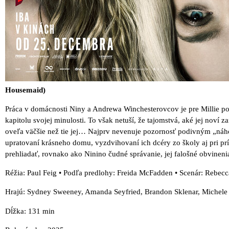
Housemaid)
Práca v domácnosti Niny a Andrewa Winchesterovcov je pre Millie p
kapitolu svojej minulosti. To však netuší, že tajomstvá, aké jej noví 
oveľa väčšie než tie jej… Najprv nevenuje pozornosť podivným „náh
upratovaní krásneho domu, vyzdvihovaní ich dcéry zo školy aj pri prí
prehliadať, rovnako ako Ninino čudné správanie, jej falošné obvinenia 
Réžia: Paul Feig • Podľa predlohy: Freida McFadden • Scenár: Rebec
Hrajú: Sydney Sweeney, Amanda Seyfried, Brandon Sklenar, Michele M
Dĺžka: 131 min