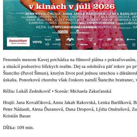
Fenomén menom Kavej prichádza na filmové plátna s pokračovaním, 
a situácií podozrivo blízkych realite. Dej sa odohráva päť rokov po 
Štanciho (Pavol Šimun), ktorým život pod jednou strechou s diktátor
úskalia. Ponorkovú chorobu však čoskoro naruší Štanciho bratranec, 
Réžia: Lukáš Zednikovič • Scenár: Michaela Zakuťanská
Hrajú: Jana Kovalčiková, Anna Jakab Rakovská, Lenka Barilíková, Br
Peter Nádasdi, Alena Ďuranová, Dana Dropová, Lýdia Ondrušová, Zu
Kristián Baran
Dĺžka: 109 min.