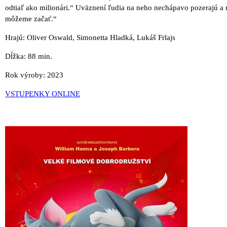
odtiaľ ako milionári.“ Uväznení ľudia na neho nechápavo pozerajú a 
môžeme začať.“
Hrajú: Oliver Oswald, Simonetta Hladká, Lukáš Frlajs
Dĺžka: 88 min.
Rok výroby: 2023
VSTUPENKY ONLINE