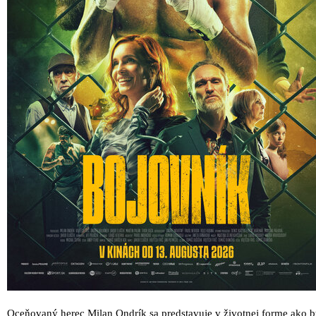
Oceňovaný herec Milan Ondrík sa predstavuje v životnej forme ako bý