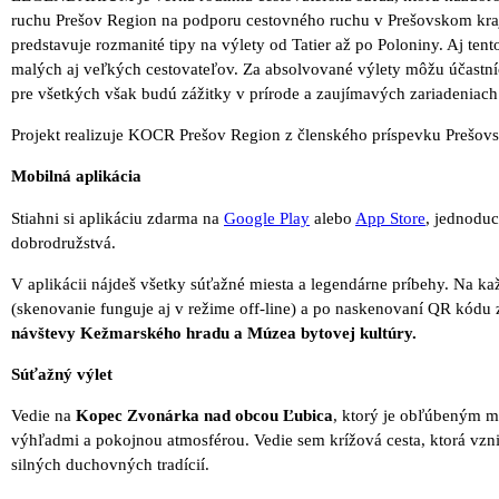
ruchu Prešov Region na podporu cestovného ruchu v Prešovskom kraj
predstavuje rozmanité tipy na výlety od Tatier až po Poloniny. Aj ten
malých aj veľkých cestovateľov. Za absolvované výlety môžu účast
pre všetkých však budú zážitky v prírode a zaujímavých zariadeniach
Projekt realizuje KOCR Prešov Region z členského príspevku Prešov
Mobilná aplikácia
Stiahni si aplikáciu zdarma na
Google Play
alebo
App Store
, jednoduc
dobrodružstvá.
V aplikácii nájdeš všetky súťažné miesta a legendárne príbehy. Na
(skenovanie funguje aj v režime off-line) a po naskenovaní QR kódu
návštevy Kežmarského hradu a Múzea bytovej kultúry.
Súťažný výlet
Vedie na
Kopec Zvonárka nad obcou Ľubica
, ktorý je obľúbeným m
výhľadmi a pokojnou atmosférou. Vedie sem krížová cesta, ktorá vznik
silných duchovných tradícií.