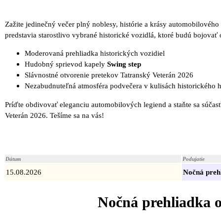
Zažite jedinečný večer plný noblesy, histórie a krásy automobilovéh
predstavia starostlivo vybrané historické vozidlá, ktoré budú bojovať
Moderovaná prehliadka historických vozidiel
Hudobný sprievod kapely
Swing step
Slávnostné otvorenie pretekov Tatranský Veterán 2026
Nezabudnuteľná atmosféra podvečera v kulisách historického 
Príďte obdivovať eleganciu automobilových legiend a staňte sa súča
Veterán 2026. Tešíme sa na vás!
Dátum
Podujatie
15.08.2026
Nočná preh
Nočná prehliadka o