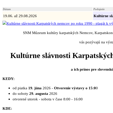
Dátum
Podujatie
19.06. až 29.08.2026
Kultúrne s
SNM Múzeum kultúry karpatských Nemcov, Karpatsko
vás pozývajú na výs
Kultúrne slávnosti Karpatskýc
a ich prínos pre slovensk
KEDY:
od piatka
19. júna
2026 -
Otvorenie výstavy o 15:0
0
do soboty
29. augusta
2026
otvorené utorok - sobota v čase 8:00 - 16:00
KDE: