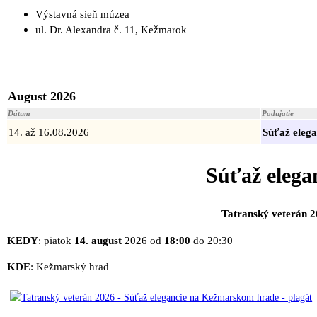
Výstavná sieň múzea
ul. Dr. Alexandra č. 11, Kežmarok
August 2026
Dátum
Podujatie
14. až 16.08.2026
Súťaž elega
Súťaž elega
Tatranský veterán 
KEDY
: piatok
14. august
2026 od
18:00
do 20:30
KDE
: Kežmarský hrad