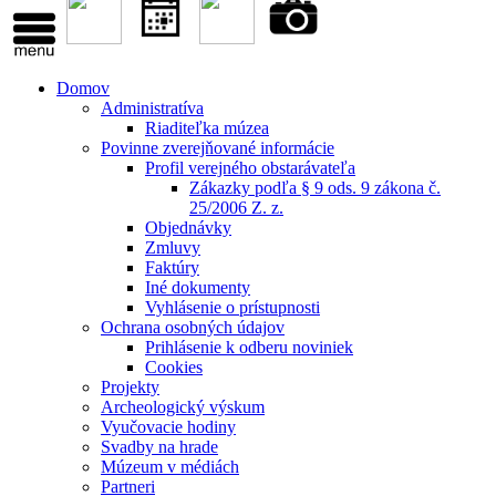
Domov
Administratíva
Riaditeľka múzea
Povinne zverejňované informácie
Profil verejného obstarávateľa
Zákazky podľa § 9 ods. 9 zákona č.
25/2006 Z. z.
Objednávky
Zmluvy
Faktúry
Iné dokumenty
Vyhlásenie o prístupnosti
Ochrana osobných údajov
Prihlásenie k odberu noviniek
Cookies
Projekty
Archeologický výskum
Vyučovacie hodiny
Svadby na hrade
Múzeum v médiách
Partneri