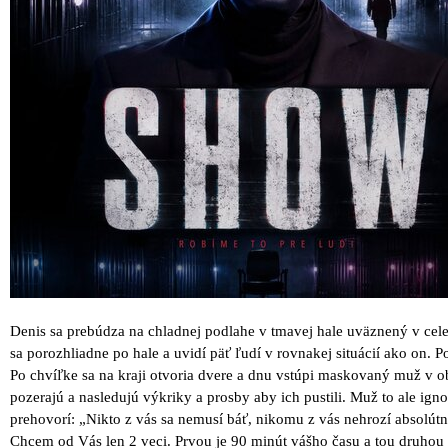
Denis sa prebúdza na chladnej podlahe v tmavej hale uväznený v cele
sa porozhliadne po hale a uvidí päť ľudí v rovnakej situácií ako on. P
Po chvíľke sa na kraji otvoria dvere a dnu vstúpi maskovaný muž v 
pozerajú a nasledujú výkriky a prosby aby ich pustili. Muž to ale ignor
prehovorí: „Nikto z vás sa nemusí báť, nikomu z vás nehrozí absolút
Chcem od Vás len 2 veci. Prvou je 90 minút vášho času a tou druhou ab