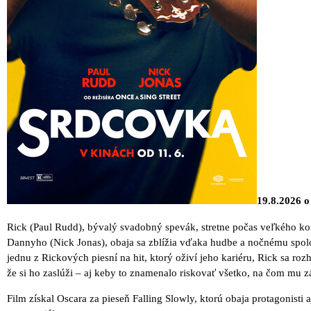
19.8.2026
Rick (Paul Rudd), bývalý svadobný spevák, stretne počas veľkého ko
Dannyho (Nick Jonas), obaja sa zblížia vďaka hudbe a nočnému sp
jednu z Rickových piesní na hit, ktorý oživí jeho kariéru, Rick sa ro
že si ho zaslúži – aj keby to znamenalo riskovať všetko, na čom mu zá
Film získal Oscara za pieseň Falling Slowly, ktorú obaja protagonisti 