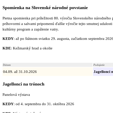
Spomienka na Slovenské národné povstanie
Pietna spomienka pri príležitosti 80. výročia Slovenského národného p
príhovormi a salvami pripomenú ďalšie výročie tejto smutnej udalost
kultúrny program a zapálenie vatry.
KEDY
: až po štátnom sviatku 29. augusta, začiatkom septembra 202
KDE
: Kežmarský hrad a okolie
Dátum
Podujatie
04.09. až 31.10.2026
Jagellonci 
Jagellonci na trónoch
Panelová výstava
KEDY
: od 4. septembra do 31. októbra 2026