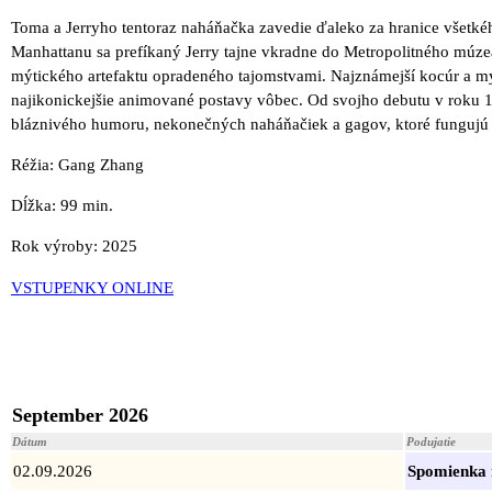
Toma a Jerryho tentoraz naháňačka zavedie ďaleko za hranice všetkéh
Manhattanu sa prefíkaný Jerry tajne vkradne do Metropolitného múz
mýtického artefaktu opradeného tajomstvami. Najznámejší kocúr a my
najikonickejšie animované postavy vôbec. Od svojho debutu v roku 19
bláznivého humoru, nekonečných naháňačiek a gagov, ktoré fungujú 
Réžia: Gang Zhang
Dĺžka: 99 min.
Rok výroby: 2025
VSTUPENKY ONLINE
September 2026
Dátum
Podujatie
02.09.2026
Spomienka 