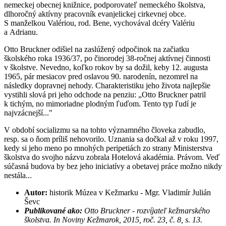
nemeckej obecnej knižnice, podporovateľ nemeckého školstva,
dlhoročný aktívny pracovník evanjelickej cirkevnej obce.
S manželkou Valériou, rod. Bene, vychovával dcéry Valériu
a Adrianu.
Otto Bruckner odišiel na zaslúžený odpočinok na začiatku
školského roka 1936/37, po činorodej 38-ročnej aktívnej činnosti
v školstve. Nevedno, koľko rokov by sa dožil, keby 12. augusta
1965, pár mesiacov pred oslavou 90. narodenín, nezomrel na
následky dopravnej nehody. Charakteristiku jeho života najlepšie
vystihli slová pri jeho odchode na penziu: „Otto Bruckner patril
k tichým, no mimoriadne plodným ľuďom. Tento typ ľudí je
najvzácnejší..."
V období socializmu sa na tohto významného človeka zabudlo,
resp. sa o ňom príliš nehovorilo. Uznania sa dočkal až v roku 1997,
kedy si jeho meno po mnohých peripetiách zo strany Ministerstva
školstva do svojho názvu zobrala Hotelová akadémia. Právom. Veď
súčasná budova by bez jeho iniciatívy a obetavej práce možno nikdy
nestála...
Autor:
historik Múzea v Kežmarku - Mgr. Vladimír Julián
Ševc
Publikované ako:
Otto Bruckner - rozvíjateľ kežmarského
školstva. In Noviny Kežmarok, 2015, roč. 23, č. 8, s. 13.