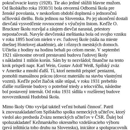
pokračovacie kurzy (1928). Tie ako jediné slúžili hlavne mužom.
Od školského roka 1930/31 bola otvorená Odborná škola pre
ženské povolania, v neskoršom období doplnená o jednoročnú
učňovskú dielňu. Bola jedinou na Slovenska. Po jej ukončení dostali
dievčatá vysvedčenie rovnocenné s výučným listom. Keďže O.
Bruckner školu rozvíjal a záujem dievčat narastal, priestory
nepostačovali. Navyše dievčenská meštianka bola od svojho vzniku
v roku 1895 hosťom nielen v ev. ľudovej škole (stála na mieste
dnešnej Hotelovej akadémie), ale i rôznych mestských domoch.
Učitelia z hodiny na hodinu behali po celom meste. V septembri
1921 slávnostne otvoril prestavanú budovu ľudovej školy
s nákladmi 1 milión korún. Sám by to nezvládol; finančne na tento
krok prispeli napr. Karl Wein, Gustav Adolf Weiß, Spišský zväz
v Amerike a mnohí ďalší. Tí, ktorí nemohli prispieť peniazmi,
pomohli manuálnou prácou (dovoz materiálu na stavbu vlastnými
vozmi). Keďže počet žiačok stále stúpal, v roku 1931 prebehlo
ďalšie rozšírenie budovy o potrebné triedy a telocvičňu, následne
bol postavený internát. Od roku 1931 sídlila v rozšírenej budove
novovzniknutá Hudobná škola.
Mimo školy Otto vyvíjal taktiež veľmi bohatú činnosť. Patril
k znovuzakladateľom Spišského spolku nemeckých učiteľov, ktorý
viedol ako predseda Zväzu nemeckých učiteľov v ČSR. Ďalej bol
spoluzakladateľ Kežmarského okresného vzdelávacieho výboru
(prvá inštitúcia toho druhu na Slovensku), iniciátor a spolupracovník