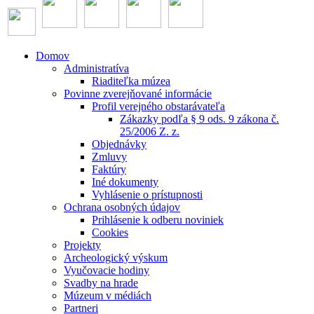
Domov
Administratíva
Riaditeľka múzea
Povinne zverejňované informácie
Profil verejného obstarávateľa
Zákazky podľa § 9 ods. 9 zákona č.
25/2006 Z. z.
Objednávky
Zmluvy
Faktúry
Iné dokumenty
Vyhlásenie o prístupnosti
Ochrana osobných údajov
Prihlásenie k odberu noviniek
Cookies
Projekty
Archeologický výskum
Vyučovacie hodiny
Svadby na hrade
Múzeum v médiách
Partneri