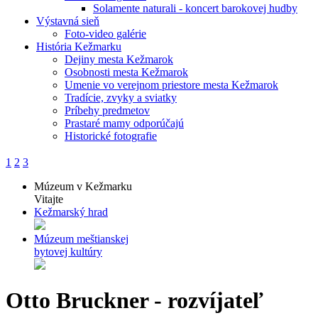
Solamente naturali - koncert barokovej hudby
Výstavná sieň
Foto-video galérie
História Kežmarku
Dejiny mesta Kežmarok
Osobnosti mesta Kežmarok
Umenie vo verejnom priestore mesta Kežmarok
Tradície, zvyky a sviatky
Príbehy predmetov
Prastaré mamy odporúčajú
Historické fotografie
1
2
3
Múzeum v Kežmarku
Vitajte
Kežmarský hrad
Múzeum meštianskej
bytovej kultúry
Otto Bruckner - rozvíjateľ