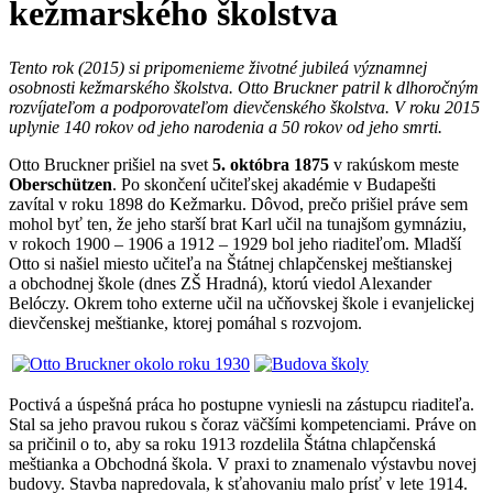
kežmarského školstva
Tento rok (2015) si pripomenieme životné jubileá významnej
osobnosti kežmarského školstva. Otto Bruckner patril k dlhoročným
rozvíjateľom a podporovateľom dievčenského školstva. V roku 2015
uplynie 140 rokov od jeho narodenia a 50 rokov od jeho smrti.
Otto Bruckner prišiel na svet
5. októbra 1875
v rakúskom meste
Oberschützen
. Po skončení učiteľskej akadémie v Budapešti
zavítal v roku 1898 do Kežmarku. Dôvod, prečo prišiel práve sem
mohol byť ten, že jeho starší brat Karl učil na tunajšom gymnáziu,
v rokoch 1900 – 1906 a 1912 – 1929 bol jeho riaditeľom. Mladší
Otto si našiel miesto učiteľa na Štátnej chlapčenskej meštianskej
a obchodnej škole (dnes ZŠ Hradná), ktorú viedol Alexander
Belóczy. Okrem toho externe učil na učňovskej škole i evanjelickej
dievčenskej meštianke, ktorej pomáhal s rozvojom.
Poctivá a úspešná práca ho postupne vyniesli na zástupcu riaditeľa.
Stal sa jeho pravou rukou s čoraz väčšími kompetenciami. Práve on
sa pričinil o to, aby sa roku 1913 rozdelila Štátna chlapčenská
meštianka a Obchodná škola. V praxi to znamenalo výstavbu novej
budovy. Stavba napredovala, k sťahovaniu malo prísť v lete 1914.