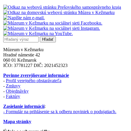
Múzeum v Kežmarku
Hradné námestie 42
060 01 Kežmarok
IČO: 37781227 DIČ: 2021452323
Povinne zverejňované informácie
-
Profil verejného obstarávateľa
-
Zmluvy
-
Objednávky
-
Faktúry
Zasielanie informácií
:
- Formulár na prihlásenie sa k odberu noviniek o podujatiach.
Mapa stránky