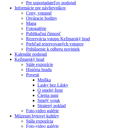
Pre usporiadateľov podujatí
Informácie pre návštevníkov
Ceny, vstupné
Otváracie hodiny
Mapa
Fotogalérie
Publikačná činnosť
Rezervácia vstupu Kežmarský hrad
Prehľad rezervovaných vstupov
Prihlásenie k odberu noviniek
Kalendár podujatí
Kežmarský hrad
Stále expozície
História hradu
Povesti
Mníška
Lasky bez Lásky
O smelej žene
Čierna pani
Smelý vojak
Stratený poklad
Foto-video galérie
Múzeum bytovej kultúry
Stála expozícia
Foto-video galérie