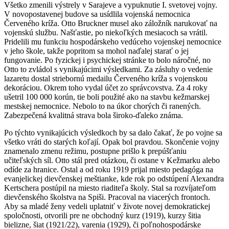
Všetko zmenili výstrely v Sarajeve a vypuknutie I. svetovej vojny.
V novopostavenej budove sa usídlila vojenská nemocnica
Červeného kríža. Otto Bruckner musel ako záložník narukovať na
vojenskú službu. Našťastie, po niekoľkých mesiacoch sa vrátil.
Pridelili mu funkciu hospodárskeho vedúceho vojenskej nemocnice
v jeho škole, takže popritom sa mohol naďalej starať o jej
fungovanie. Po fyzickej i psychickej stránke to bolo náročné, no
Otto to zvládol s vynikajúcimi výsledkami. Za zásluhy o vedenie
lazaretu dostal striebornú medailu Červeného kríža s vojenskou
dekoráciou. Okrem toho vydal účet zo správcovstva. Za 4 roky
ušetril 100 000 korún, tie boli použité ako na stavbu kežmarskej
mestskej nemocnice. Nebolo to na úkor chorých či ranených.
Zabezpečená kvalitná strava bola široko-ďaleko známa.
Po týchto vynikajúcich výsledkoch by sa dalo čakať, že po vojne sa
všetko vráti do starých koľají. Opak bol pravdou. Skončenie vojny
znamenalo zmenu režimu, postupne prišlo k prepúšťaniu
učiteľských síl. Otto stál pred otázkou, či ostane v Kežmarku alebo
odíde za hranice. Ostal a od roku 1919 prijal miesto pedagóga na
evanjelickej dievčenskej meštianke, kde rok po odstúpení Alexandra
Kertschera postúpil na miesto riaditeľa školy. Stal sa rozvíjateľom
dievčenského školstva na Spiši. Pracoval na viacerých frontoch.
Aby sa mladé ženy vedeli uplatniť v živote novej demokratickej
spoločnosti, otvorili pre ne obchodný kurz (1919), kurzy šitia
bielizne, šiat (1921/22), varenia (1929), či poľnohospodárske