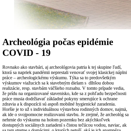
Archeológia počas epidémie
COVID - 19
Rovnako ako stavbári, aj archeológovia patria k tej skupine ľudí,
ktorá sa napriek pandémii neprestali venovať svojej klasickej náplni
práce – archeologickému výskumu. Týka sa to predovšetkým
výskumov viažucich sa k stavebným dielam s dlhšou dobou
realizácie, resp. stavbám väčšieho rozsahu. V tomto prípade vedia,
že prídu na organizované stavenisko, kde sa z pohľadu bezpečnosti
práce musia dodržiavať základné pokyny smerujúce k ochrane
zdravia a k dispozícii sú aspoň mobilné hygienické zaradenia.
Horšie je to už s individuálnou výstavbou rodinných domov, najmä,
ak ide o svojpomocne realizovanú stavbu. Je zrejmé, že archeológ sa
nehrnie do výskumu na holom pozemku bez akýchkoľvek
dostupných sociálnych zariadení s čistou tečúcou vodou, naviac, ak
sa tam stretne s domácimi, o ktorých netuší, aká je ich anamnéza,