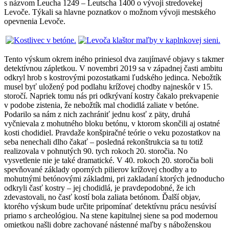
s názvom Leucha 1249 – Leutscha 1400 o vývoji stredovekej
Levoče. Týkali sa hlavne poznatkov o možnom vývoji mestského
opevnenia Levoče.
Tento výskum okrem iného priniesol dva zaujímavé objavy s takmer
detektívnou zápletkou. V novembri 2019 sa v západnej časti ambitu
odkryl hrob s kostrovými pozostatkami ľudského jedinca. Nebožtík
musel byť uložený pod podlahu krížovej chodby najneskôr v 15.
storočí. Napriek tomu nás pri odkrývaní kostry čakalo prekvapenie
v podobe zistenia, že nebožtík mal chodidlá zaliate v betóne.
Podarilo sa nám z nich zachrániť jednu kosť z päty, druhá
vyčnievala z mohutného bloku betónu, v ktorom skončili aj ostatné
kosti chodidiel. Pravdaže konšpiračné teórie o veku pozostatkov na
seba nenechali dlho čakať – posledná rekonštrukcia sa tu totiž
realizovala v pohnutých 90. tych rokoch 20. storočia. No
vysvetlenie nie je také dramatické. V 40. rokoch 20. storočia boli
spevňované základy oporných pilierov krížovej chodby a to
mohutnými betónovými základmi, pri zakladaní ktorých jednoducho
odkryli časť kostry – jej chodidlá, je pravdepodobné, že ich
zdevastovali, no časť kostí bola zaliata betónom. Ďalší objav,
ktorého výskum bude určite pripomínať detektívnu prácu nesúvisí
priamo s archeológiou. Na stene kapitulnej siene sa pod modernou
omietkou našli dobre zachované nástenné maľby s náboženskou