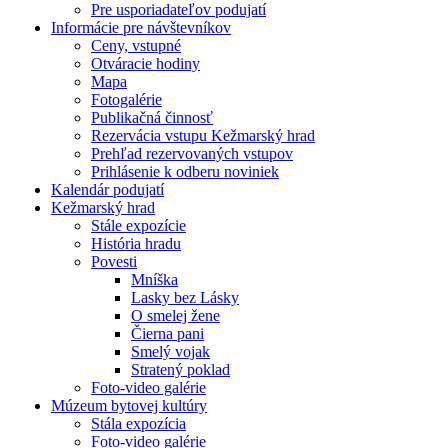
Pre usporiadateľov podujatí
Informácie pre návštevníkov
Ceny, vstupné
Otváracie hodiny
Mapa
Fotogalérie
Publikačná činnosť
Rezervácia vstupu Kežmarský hrad
Prehľad rezervovaných vstupov
Prihlásenie k odberu noviniek
Kalendár podujatí
Kežmarský hrad
Stále expozície
História hradu
Povesti
Mníška
Lasky bez Lásky
O smelej žene
Čierna pani
Smelý vojak
Stratený poklad
Foto-video galérie
Múzeum bytovej kultúry
Stála expozícia
Foto-video galérie