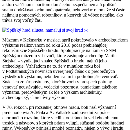
a ktorí väčšinou s pocitom domáceho bezpečia nemajú prílišnú
snahu dodržiavať ochranné opatrenia, nehovoriac o tom, že si často
najímajú pomocných robotníkov, u ktorých už vôbec netušíte, ako
trávia svoj voľný čas.
Múzeum v Kežmarku v mesiaci apríl pokračovalo v archeologickom
výskume realizovanom od roku 2018 počas prebiehajúcej
rekonštrukcie Spišského hradu. Spolupracuje na ňom so SNM –
Spišským múzeom v Levoči, ktoré zastupuje archeológ Martin
Stejskal – vynikajúci znalec Spišského hradu, najmä jeho
archeológie. Vzhľadom na to, že v minulom roku bol
v Podtatranských novinách uverejnený článok o predbežných
výsledkoch výskumu, nebudem sa im tu podrobnejšie venovať.
Snáď len zopár postrehov, ktoré hovoria v prospech potreby
venovať neustávajúcu vedeckú pozornosť pamiatkam takéhoto
významu, predovšetkým ak ide o výskum architektúry,
archeologický, či archívny výskum.
V 70. rokoch, pri rozsiahlej obnove hradu, boli naši významní
predchodcovia A. Fiala a A. Vallašek zodpovední za práce
enormného rozsahu, ktoré viedli k odstráneniu veľkého objemu
trosiek a násypov, s ktorých priam vylúpli súčasnú podobu hradnej
ruiny. Vykopávky priniesli mnohé poznatky, nielen o vývoji hradu,