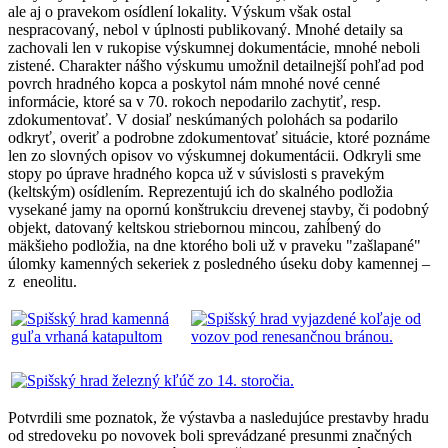
ale aj o pravekom osídlení lokality. Výskum však ostal
nespracovaný, nebol v úplnosti publikovaný. Mnohé detaily sa
zachovali len v rukopise výskumnej dokumentácie, mnohé neboli
zistené. Charakter nášho výskumu umožnil detailnejší pohľad pod
povrch hradného kopca a poskytol nám mnohé nové cenné
informácie, ktoré sa v 70. rokoch nepodarilo zachytiť, resp.
zdokumentovať. V dosiaľ neskúmaných polohách sa podarilo
odkryť, overiť a podrobne zdokumentovať situácie, ktoré poznáme
len zo slovných opisov vo výskumnej dokumentácii. Odkryli sme
stopy po úprave hradného kopca už v súvislosti s pravekým
(keltským) osídlením. Reprezentujú ich do skalného podložia
vysekané jamy na opornú konštrukciu drevenej stavby, či podobný
objekt, datovaný keltskou striebornou mincou, zahĺbený do
mäkšieho podložia, na dne ktorého boli už v praveku "zašlapané"
úlomky kamenných sekeriek z posledného úseku doby kamennej –
z eneolitu.
Potvrdili sme poznatok, že výstavba a nasledujúce prestavby hradu
od stredoveku po novovek boli sprevádzané presunmi značných