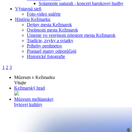
Solamente naturali - koncert barokovej hudby
Výstavná sieň
Foto-video galérie
História Kežmarku
Dejiny mesta Kežmarok
Osobnosti mesta Kežmarok
Umenie vo verejnom priestore mesta Kežmarok
Tradície, zvyky a sviatky
Príbehy predmetov
Prastaré mamy odporúčajú
Historické fotografie
1
2
3
Múzeum v Kežmarku
Vitajte
Kežmarský hrad
Múzeum meštianskej
bytovej kultúry