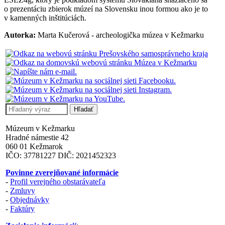
o prezentáciu zbierok múzeí na Slovensku inou formou ako je to
v kamenných inštitúciách.
Autorka:
Marta Kučerová - archeologička múzea v Kežmarku
Múzeum v Kežmarku
Hradné námestie 42
060 01 Kežmarok
IČO: 37781227 DIČ: 2021452323
Povinne zverejňované informácie
-
Profil verejného obstarávateľa
-
Zmluvy
-
Objednávky
-
Faktúry