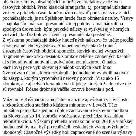
objemov zeminy, obsahujúcich množstvo artefaktov z rôznych
časových období. Preto klasická stratigrafia, t.j. postupné ukladanie
vrstiev v priebehu času, ktoré možno datovať podľa nálezov z nich
pochádzajúcich, je na Spišskom hrade často obrátená naruby. Vrstvy
s najmladšími nálezmi presunuté z inej polohy sa nachádzali na
spodných úrovniach, kým praveké nálezy sa vyskytli aj v horných
vrstvách, keďže boli vyťažené a presunuté ako posledné.
Z výskumu pochádzajú tisícky hnuteľných nálezov, čo určite predĺži
spracovanie jeho výsledkov. Spomeniem viac ako 50 mincí
z rôznych časových období, spomedzi stoviek menej výrazných
fragmentov niekoľko desiatok zlomkov reliéfne zdobených kachlíc
aj s figurálnymi motívmi a polychrómnou glazúrou, či nález
kachľovej pece vybudovanej z nádobkovitých kachlíc so
štvorcovým ústím , ktorú rozobrali a jednoducho vyhodili na dvor
do zásypu, ktorým vyrovnávali nerovný povrch. Viac ako 15
zlomkov, ale aj celých keramických fajok, z ktorých žiadne dve nie
sú rovnaké. Rôzne drobné a väčšie kovové kovania a pod.
Múzeum v Kežmarku samostatne realizuje aj výskum v súvislosti
s rekonštrukciou staršieho kláštora minoritov v Levoči. Táto
unikátna pamiatka s jedinou úplne zachovanou krížovou chodbou
na Slovensku zo 14. storočia v súčasnosti prechádza rozsiahlou
rekonštrukciou. Výskum prebieha rovnako od roku 2018 a v blízkej
budúcnosti by mal byť po realizácii posledných výkopových prác
ukončený. Čiastočné výsledky boli zapracované do scenára výstavy