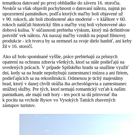
tematikou datované po prvej obhliadke do záveru 16. storočia.
Neskôr sa však objavili pochybnosti o datovaní nálezu, najmä po
upozornení pamätníkov, podľa ktorých maľby boli objavené už
v 90. rokoch, ale boli zhodnotené ako moderné – v kláštore v 60.
rokoch natáčali historický film a maľby vraj boli vyhotovené ako
dobová kulisa. V súčasnosti prebieha výskum, ktorý má definitívne
potvrdiť vek nálezu. Ak naozaj maľby vznikli na popud filmovej
produkcie - ich tvorca by sa nemusel za svoje dielo hanbiť, ani keby
žil v 16. storočí.
Ako už bolo spomínané vyššie, práce prebiehajú za prísnych
opatrení na ochranu zdravia všetkých, ktorí sa stále podieľajú na
uvedených prácach. V prípade Spišského hradu sa snažíme využiť
dni, kedy sa na hrade nepohybujú zamestnanci múzea a ani firiem,
podieľajúcich sa na rekonštrukcii. Odmenou je tichý majestátny
hrad, ktorý v danej chvíli strážia iba archeológovia a zamestnanec
strážnej služby. Pre tých, ktorí nemajú romantický vzťah k našim
pamiatkam, ale majú radi hory - ten pocit sa dá prirovnať iba
k pocitu na vrchole Rysov vo Vysokých Tatrách zbavených
zástupov turistov.