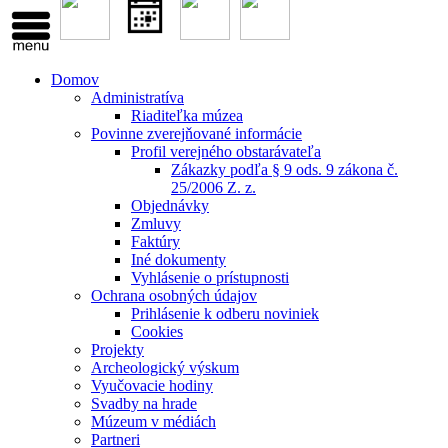
Domov
Administratíva
Riaditeľka múzea
Povinne zverejňované informácie
Profil verejného obstarávateľa
Zákazky podľa § 9 ods. 9 zákona č.
25/2006 Z. z.
Objednávky
Zmluvy
Faktúry
Iné dokumenty
Vyhlásenie o prístupnosti
Ochrana osobných údajov
Prihlásenie k odberu noviniek
Cookies
Projekty
Archeologický výskum
Vyučovacie hodiny
Svadby na hrade
Múzeum v médiách
Partneri