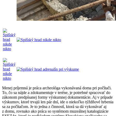
Menej príjemná je práca archeológa vykonávaná doma pri počítači.
To, čo sa nájde a zdokumentuje v teréne, je potrebné spracovať do
zákonom predpísanej formy výskumnej dokumentácie. Aj v prípade
výskumov, ktoré trvajú len pár dní, ide o niekoľko týždňové hrbenia
sa za počítačom. Je to jedna z činností, ktorá sa dá vykonávať aj
z domu, rovnako ako práca so systémom muzeálnej katalogizácie
ESEZ4g, ktorý je podkladom systému Slovakiana snažiaceho sa