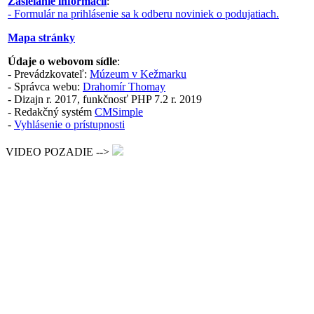
Zasielanie informácií
:
- Formulár na prihlásenie sa k odberu noviniek o podujatiach.
Mapa stránky
Údaje o webovom sídle
:
- Prevádzkovateľ:
Múzeum v Kežmarku
- Správca webu:
Drahomír Thomay
- Dizajn r. 2017, funkčnosť PHP 7.2 r. 2019
- Redakčný systém
CMSimple
-
Vyhlásenie o prístupnosti
VIDEO POZADIE -->